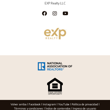
EXP Realty LLC
Volver arriba
|
Facebook
|
Instagram
|
YouTube
|
Política de privacidad
|
Términos y condiciones
|
Índice de contenidos
|
Ingreso de usuario