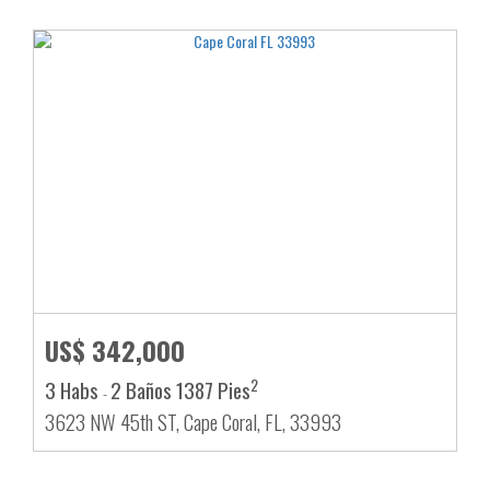
US$ 342,000
2
3 Habs
2 Baños
1387 Pies
-
3623 NW 45th ST, Cape Coral, FL, 33993