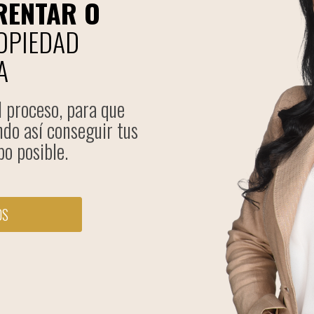
RENTAR O
OPIEDAD
A
l proceso, para que
ndo así conseguir tus
o posible.
OS