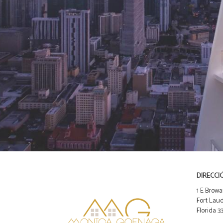
DIRECCI
1 E Browa
Fort Laud
Florida 