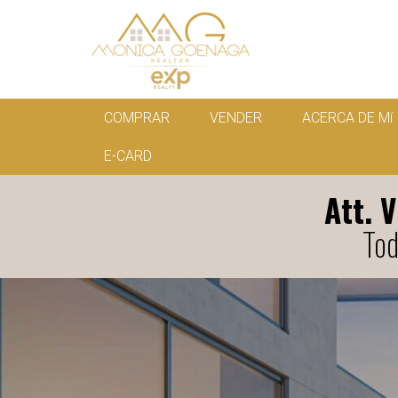
COMPRAR
VENDER
ACERCA DE Mí
E-CARD
Att. 
Tod