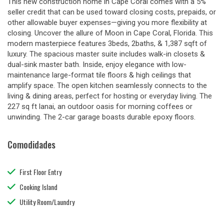
This new construction home in Cape Coral comes with a 5%
seller credit that can be used toward closing costs, prepaids, or
other allowable buyer expenses—giving you more flexibility at
closing. Uncover the allure of Moon in Cape Coral, Florida. This
modern masterpiece features 3beds, 2baths, & 1,387 sqft of
luxury. The spacious master suite includes walk-in closets &
dual-sink master bath. Inside, enjoy elegance with low-
maintenance large-format tile floors & high ceilings that
amplify space. The open kitchen seamlessly connects to the
living & dining areas, perfect for hosting or everyday living. The
227 sq ft lanai, an outdoor oasis for morning coffees or
unwinding. The 2-car garage boasts durable epoxy floors.
Comodidades
First Floor Entry
Cooking Island
Utility Room/Laundry