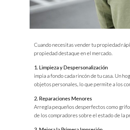
Cuando necesitas vender tu propiedad rápid
propiedad destaque en el mercado.
1. Limpieza y Despersonalización
impia a fondo cada rincón de tu casa. Un h
objetos personales, lo que permite a los co
2. Reparaciones Menores
Arregla pequeños desperfectos como grifos
de los compradores sobre el estado de la 
3. Mejora la Primera Impresión