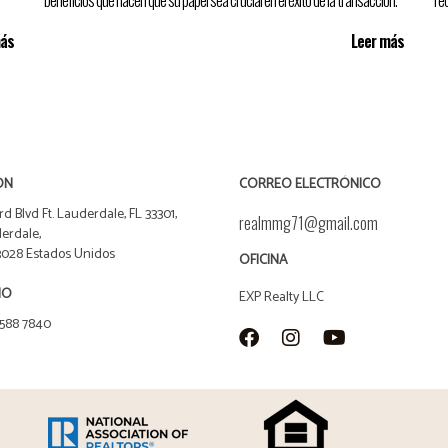
beneficios que hacen que su papel sea crucial en el éxito de la transacción.
re
más
Leer más
ÓN
CORREO ELECTRÓNICO
rd Blvd Ft. Lauderdale, FL 33301,
realmmg71@gmail.com
erdale,
33028 Estados Unidos
OFICINA
NO
EXP Realty LLC
 588 7840