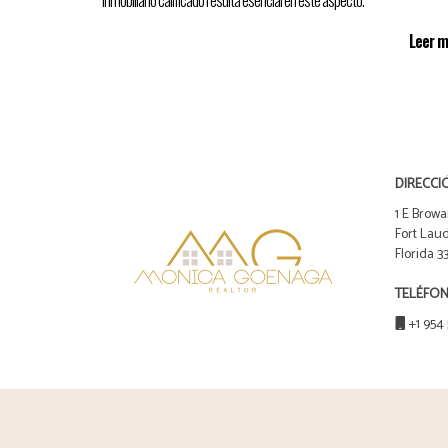
inmobiliario calificado resulta esencial en este aspecto.
Leer 
DIRECCI
1 E Browa
Fort Laud
Florida 
TELÉFO
+1 954