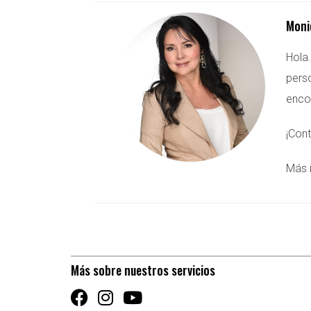
Moni
Hola
perso
encon
¡Con
Más 
Más sobre nuestros servicios