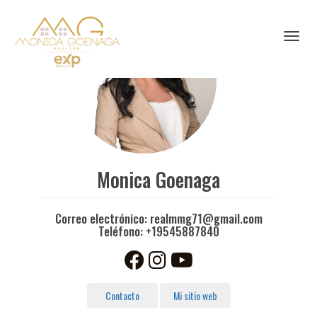
Toggl
Monica Goenaga
Correo electrónico:
realmmg71@gmail.com
Teléfono:
+19545887840
Contacto
Mi sitio web